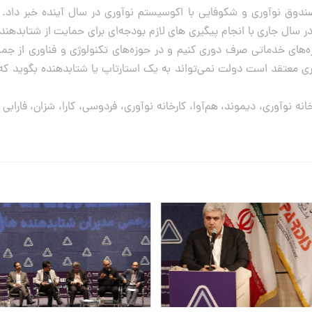
ق نوآوری و شکوفایی با اکوسیستم نوآوری در سال آینده خبر داد. دکت
در سال جاری با انجام پیگیری های لازم بودجه‌ای برای حمایت از شتابدهن
‌های خدماتی صرف دوری کنیم و در حوزه‌های تکنولوژی و فناوری از جمل
ری معتقد است دولت نمی‌تواند به یک استارتاپ یا شتابدهنده بگوید که 
ه نوآوری، دیموند، هم‌آوا، کارخانه نوآوری، فردوسی، کارا، شزان، فارا