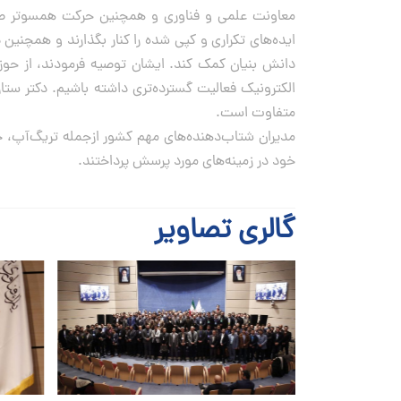
معاونت علمی و فناوری و همچنین حرکت همسوتر صندو
ایده‌های تکراری و کپی شده را کنار بگذارند و همچنین 
دانش بنیان کمک کند. ایشان توصیه فرمودند، از حوزه
الکترونیک فعالیت گسترده‌تری داشته باشیم. دکتر ستا
متفاوت است.
مدیران شتاب‌دهنده‌های مهم کشور ازجمله تریگ‌آپ، خان
خود در زمینه‌های مورد پرسش پرداختند.
گالری تصاویر